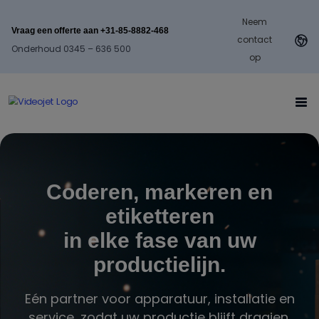
Neem
Vraag een offerte aan +31-85-8882-468
contact
Onderhoud 0345 – 636 500
op
Coderen, markeren en
etiketteren
in elke fase van uw
productielijn.
Eén partner voor apparatuur, installatie en
service, zodat uw productie blijft draaien.