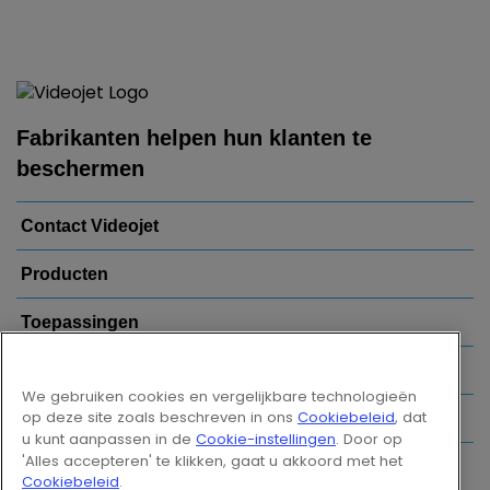
Fabrikanten helpen hun klanten te
beschermen
Contact Videojet
Producten
Toepassingen
Uw Branche
We gebruiken cookies en vergelijkbare technologieën
op deze site zoals beschreven in ons
Cookiebeleid
, dat
Populaire links
u kunt aanpassen in de
Cookie-instellingen
. Door op
'Alles accepteren' te klikken, gaat u akkoord met het
Follow us on:
Cookiebeleid
.