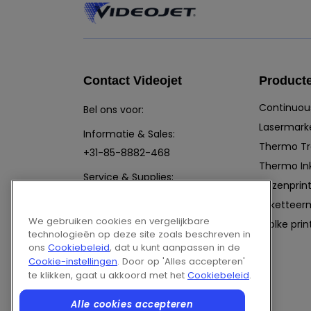
Contact Videojet
Product
Continuous
Bel ons voor:
Lasermark
Informatie & Sales:
Thermo Tr
+31-85-8882-468
Thermo Ink
Service & Supplies:
Dozenprint
0345 – 636 500
Etikettee
Chat met een specialist
We gebruiken cookies en vergelijkbare
Wolke prin
technologieën op deze site zoals beschreven in
Een e-mail sturen
ons
Cookiebeleid
, dat u kunt aanpassen in de
Volg ons op:
Cookie-instellingen
. Door op 'Alles accepteren'
te klikken, gaat u akkoord met het
Cookiebeleid
.
Alle cookies accepteren