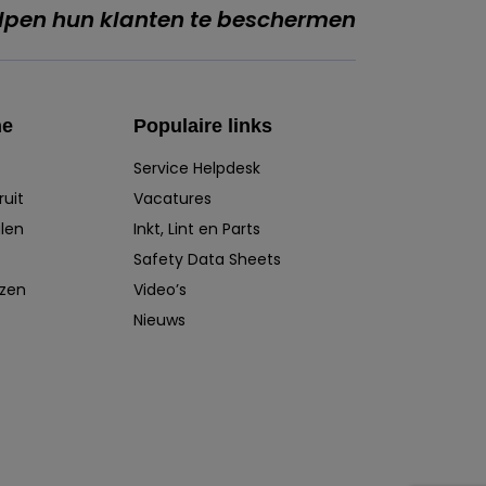
lpen hun klanten te beschermen
he
Populaire links
Service Helpdesk
ruit
Vacatures
len
Inkt, Lint en Parts
Safety Data Sheets
izen
Video’s
Nieuws