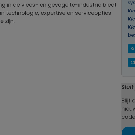
sy
g in de vlees- en gevogelte-industrie biedt
Kie
n technologie, expertise en serviceopties
Ki
 zijn.
Ki
be
Kr
C
Slui
Blijf
nieu
code