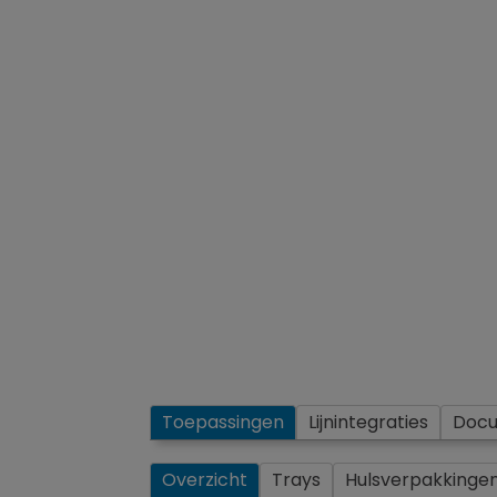
Toepassingen
Lijnintegraties
Doc
Overzicht
Trays
Hulsverpakkinge