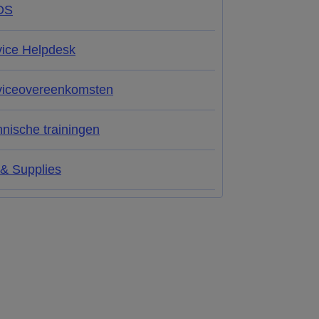
DS
vice Helpdesk
viceovereenkomsten
nische trainingen
 & Supplies