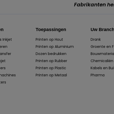
Fabrikanten he
en
Toepassingen
Uw Branc
 Inkjet
Printen op Hout
Drank
eren
Printen op Aluminium
Groente en F
ansfer
Dozen bedrukken
Bouwmateria
jet
Printen op Rubber
Chemicaliën
ers
Printen op Plastic
Kabels en Bu
rmachines
Printen op Metaal
Pharma
ters