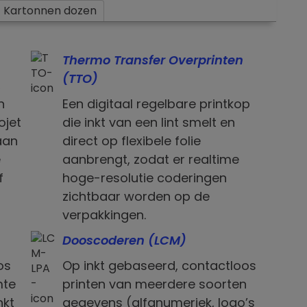
Kartonnen dozen
Thermo Transfer Overprinten
(TTO)
,
n
Een digitaal regelbare printkop
ojet
die inkt van een lint smelt en
aan
direct op flexibele folie
e
aanbrengt, zodat er realtime
f
hoge-resolutie coderingen
zichtbaar worden op de
verpakkingen.
Dooscoderen (LCM)
os
Op inkt gebaseerd, contactloos
mte
printen van meerdere soorten
nkt
gegevens (alfanumeriek, logo’s