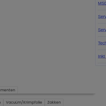
MS
Ser
Ser
Tech
Inkt
umenten
n
Vacuüm/Krimpfolie
Zakken