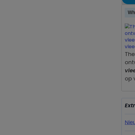
Wh
The
ont
vle
op 
Ext
Nie