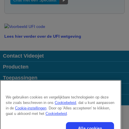
Chat met een Specialist
Lees hier verder over de UFI wetgeving
Contact Videojet
Producten
Toepassingen
Uw Branche
We gebruiken cookies en vergelijkbare technologieën op deze
Populaire links
site zoals beschreven in ons
Cookiebeleid
, dat u kunt aanpassen
Follow us on:
in de
Cookie-instellingen
. Door op 'Alles accepteren' te klikken,
gaat u akkoord met het
Cookiebeleid
.
© 2026 Videojet Technologies Inc.
Alle cookies