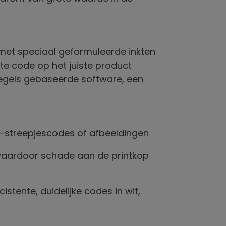
met speciaal geformuleerde inkten
te code op het juiste product
egels gebaseerde software, een
2D-streepjescodes of afbeeldingen
, waardoor schade aan de printkop
istente, duidelijke codes in wit,