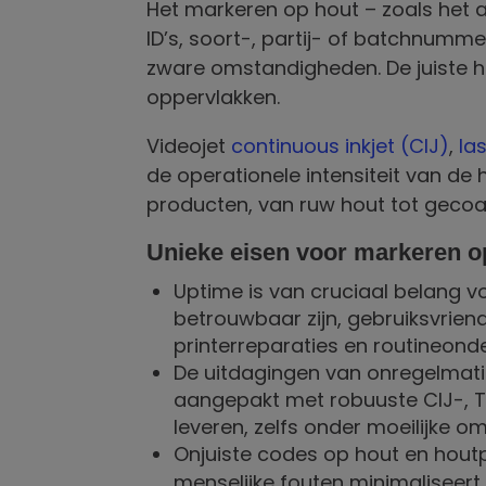
Het markeren op hout – zoals het 
ID’s, soort-, partij- of batchnum
zware omstandigheden. De juiste h
oppervlakken.
Videojet
continuous inkjet (CIJ)
,
la
de operationele intensiteit van de
producten, van ruw hout tot gecoa
Unieke eisen voor markeren o
Uptime is van cruciaal belang v
betrouwbaar zijn, gebruiksvriend
printerreparaties en routineonder
De uitdagingen van onregelmat
aangepakt met robuuste CIJ-, T
leveren, zelfs onder moeilijke 
Onjuiste codes op hout en houtpr
menselijke fouten minimaliseer