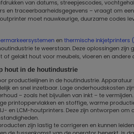
afdrukken van datums, streepjescodes, vochtgehalt
mers en traceerbaarheidsgegevens – vraagt om een
outprinter moet nauwkeurige, duurzame codes lever
sermarkeersystemen
en
thermische inkjetprinters (
 houtindustrie te weerstaan. Deze oplossingen zijn
t of gelakt hout voor meubels, vloeren en andere 
p hout
in de houtindustrie
oor productielijnen in de houtindustrie. Apparatu
elijk en snel inzetbaar. Lage onderhoudskosten zij
houd – zoals het bijvullen van inkt – te vermijden.
ige printoppervlakken en stoffige, warme produc
IJ- en LCM-houtprinters. Deze zijn ontworpen om 
omstandigheden.
oducten zijn lastig te corrigeren en kunnen leiden 
t en de tussenkomst van de operator beperkt, is 