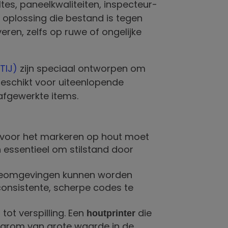
es, paneelkwaliteiten, inspecteur-
 oplossing die bestand is tegen
en, zelfs op ruwe of ongelijke
TIJ)
zijn speciaal ontworpen om
 geschikt voor uiteenlopende
afgewerkte items.
ur voor het markeren op hout moet
n essentieel om stilstand door
tieomgevingen kunnen worden
consistente, scherpe codes te
tot verspilling. Een
die
houtprinter
daarom van grote waarde in de