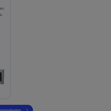
ten
s,
aserproducten