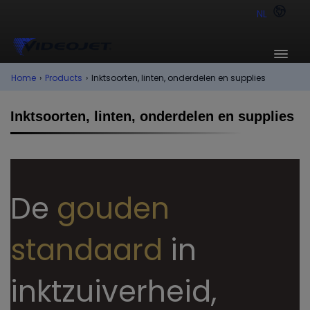
NL
Home
›
Products
›
Inktsoorten, linten, onderdelen en supplies
Inktsoorten, linten, onderdelen en supplies
De
gouden
standaard
in
inktzuiverheid,