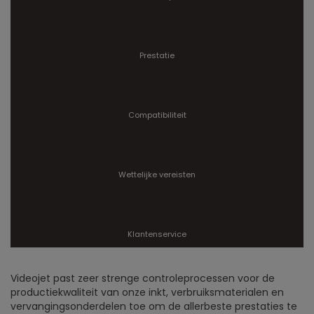
Prestatie
Compatibiliteit
Wettelijke vereisten
Klantenservice
Videojet past zeer strenge controleprocessen voor de
productiekwaliteit van onze inkt, verbruiksmaterialen en
vervangingsonderdelen toe om de allerbeste prestaties te