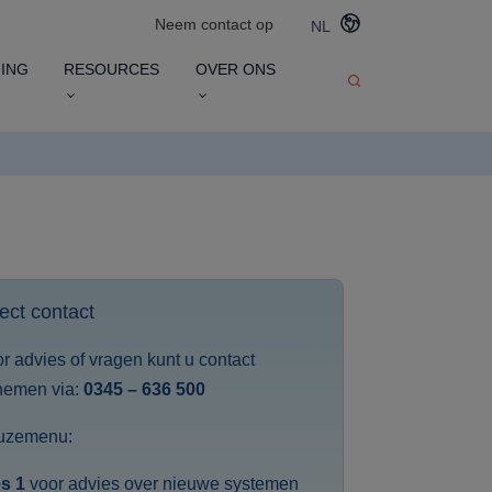
Neem contact op
NL
ING
RESOURCES
OVER ONS
ect contact
r advies of vragen kunt u contact
nemen via:
0345 – 636 500
uzemenu:
s 1
voor advies over nieuwe systemen