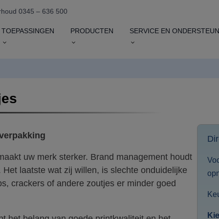
houd 0345 – 636 500
TOEPASSINGEN
PRODUCTEN
SERVICE EN ONDERSTEUN
jes
kverpakking
Dir
 maakt uw merk sterker. Brand management houdt
Voo
et laatste wat zij willen, is slechte onduidelijke
op
s, crackers of andere zoutjes er minder goed
Ke
Kie
t het belang van goede printkwaliteit en het