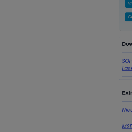
V
C
Dow
SOI
Las
Ext
Nie
MS