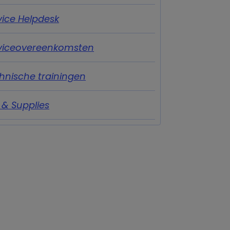
vice Helpdesk
viceovereenkomsten
hnische trainingen
t & Supplies