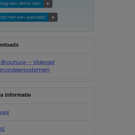
raag een demo aan
hat met een specialist
nloads
-Brochure – Videojet
ercodeersystemen
ra informatie
uws
DS