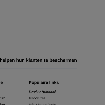
 helpen hun klanten te beschermen
he
Populaire links
Service Helpdesk
uit
Vacatures
len
Inkt, Lint en Parts