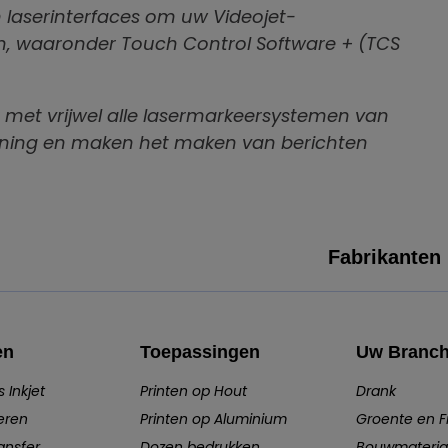
n laserinterfaces om uw Videojet-
, waaronder Touch Control Software + (TCS
ar met vrijwel alle lasermarkeersystemen van
ening en maken het maken van berichten
Fabrikanten
en
Toepassingen
Uw Branc
 Inkjet
Printen op Hout
Drank
eren
Printen op Aluminium
Groente en Fr
ansfer
Dozen bedrukken
Bouwmateria