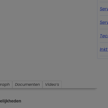
Ser
Ser
Tec
Ink
Graph
Documenten
Video’s
elijkheden