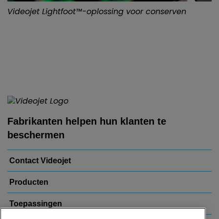
Videojet Lightfoot™-oplossing voor conserven
Fabrikanten helpen hun klanten te
beschermen
Contact Videojet
Producten
Toepassingen