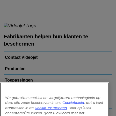
Fabrikanten helpen hun klanten te
beschermen
Contact Videojet
Producten
Toepassingen
Uw Branche
We gebruiken cookies en vergelijkbare technologieën op
deze site zoals beschreven in ons
Cookiebeleid
, dat u kunt
Populaire links
aanpassen in de
Cookie-instellingen
. Door op 'Alles
accepteren' te klikken, gaat u akkoord met het
Follow us on: