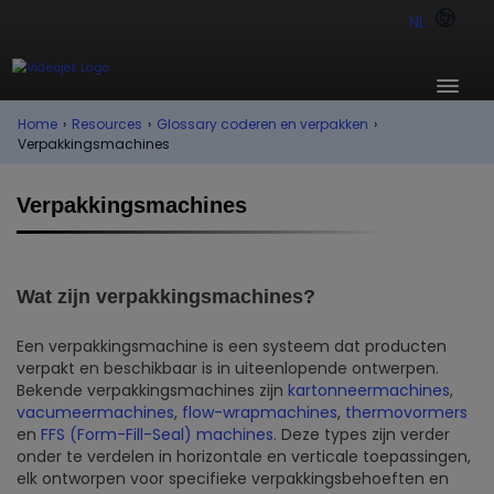
NL
Home
›
Resources
›
Glossary coderen en verpakken
›
Verpakkingsmachines
Verpakkingsmachines
Wat zijn verpakkingsmachines?
Een verpakkingsmachine is een systeem dat producten
verpakt en beschikbaar is in uiteenlopende ontwerpen.
Bekende verpakkingsmachines zijn
kartonneermachines
,
vacumeermachines
,
flow-wrapmachines
,
thermovormers
en
FFS (Form-Fill-Seal) machines
. Deze types zijn verder
onder te verdelen in horizontale en verticale toepassingen,
elk ontworpen voor specifieke verpakkingsbehoeften en