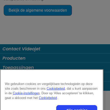
Bekijk de algemene voorwaarden
Contact Videojet
Producten
Toepassingen
Uw Branche
We gebruiken cookies en vergelijkbare technologieën op deze
Populaire links
site zoals beschreven in ons
Cookiebeleid
, dat u kunt aanpassen
Follow us on:
in de
Cookie-instellingen
. Door op 'Alles accepteren' te klikken,
gaat u akkoord met het
Cookiebeleid
.
© 2026 Videojet Technologies Inc.