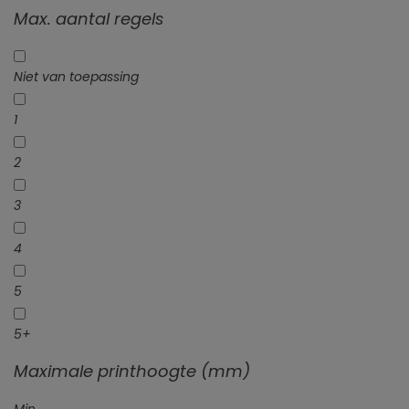
Max. aantal regels
Niet van toepassing
1
2
3
4
5
5+
Maximale printhoogte (mm)