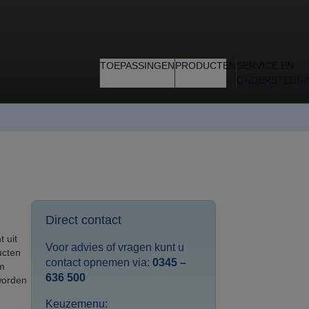
TOEPASSINGEN
PRODUCTEN
SERVICE EN
ONDERSTEUNI
Direct contact
 uit
Voor advies of vragen kunt u
ucten
contact opnemen via:
0345 –
üm
636 500
worden
Keuzemenu: