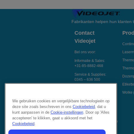
Fabrikanten helpen hun klanten
Contact
Pro
Videojet
Continu
Bel ons voor:
Laserm
Thermo
Informatie & Sales:
+31-85-8882-468
Thermo
Service & Supplies:
Dozenp
0345 – 636 500
Etiket
Chat met een
Wolke p
specialist
We gebruiken cookies en vergelijkbare technologieën op
Een e-mail sturen
deze site zoals beschreven in ons
Cookiebeleid
, dat u
Volg ons op:
kunt aanpassen in de
Cookie-instellingen
. Door op 'Alles
accepteren' te klikken, gaat u akkoord met het
Cookiebeleid
.