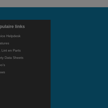
pulaire links
vice Helpdesk
atures
, Lint en Parts
ety Data Sheets
eo’s
uws