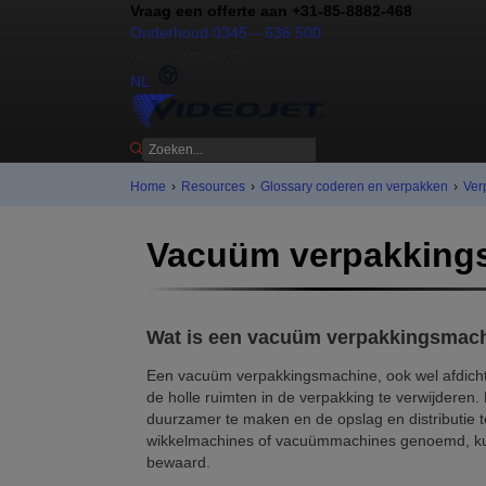
Vraag een offerte aan +31-85-8882-468
Onderhoud 0345 – 636 500
Neem contact op
NL
Home
›
Resources
›
Glossary coderen en verpakken
›
Ver
Vacuüm verpakking
Wat is een vacuüm verpakkingsmac
Een vacuüm verpakkingsmachine, ook wel afdicht
de holle ruimten in de verpakking te verwijderen.
duurzamer te maken en de opslag en distributie
wikkelmachines of vacuümmachines genoemd, kun
bewaard.