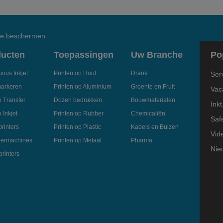
 te beschermen
ducten
Toepassingen
Uw Branche
Po
ous Inkjet
Printen op Hout
Drank
Ser
arkeren
Printen op Aluminium
Groente en Fruit
Vac
 Transfer
Dozen bedrukken
Bouwmaterialen
Inkt
 Inkjet
Printen op Rubber
Chemicaliën
Saf
rinters
Printen op Plastic
Kabels en Buizen
Vid
teermachines
Printen op Metaal
Pharma
Nie
rinters