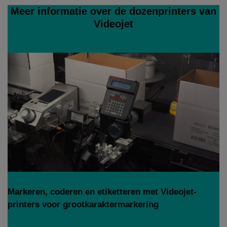
Meer informatie over de dozenprinters van
Videojet
Markeren, coderen en etiketteren met Videojet-
printers voor grootkaraktermarkering