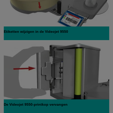
Etiketten wijzigen in de Videojet 9550
De Videojet 9550-printkop vervangen