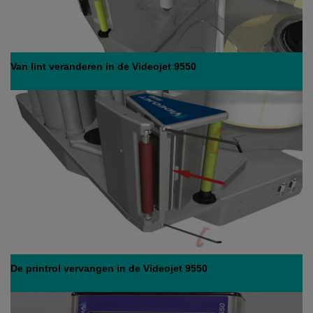
Van lint veranderen in de Videojet 9550
De printrol vervangen in de Videojet 9550