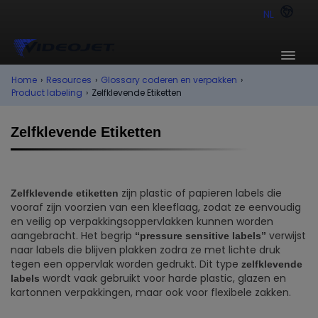
NL
Home
›
Resources
›
Glossary coderen en verpakken
›
Product labeling
›
Zelfklevende Etiketten
Zelfklevende Etiketten
zijn plastic of papieren labels die
Zelfklevende etiketten
vooraf zijn voorzien van een kleeflaag, zodat ze eenvoudig
en veilig op verpakkingsoppervlakken kunnen worden
aangebracht. Het begrip
verwijst
“pressure sensitive labels”
naar labels die blijven plakken zodra ze met lichte druk
tegen een oppervlak worden gedrukt. Dit type
zelfklevende
wordt vaak gebruikt voor harde plastic, glazen en
labels
kartonnen verpakkingen, maar ook voor flexibele zakken.