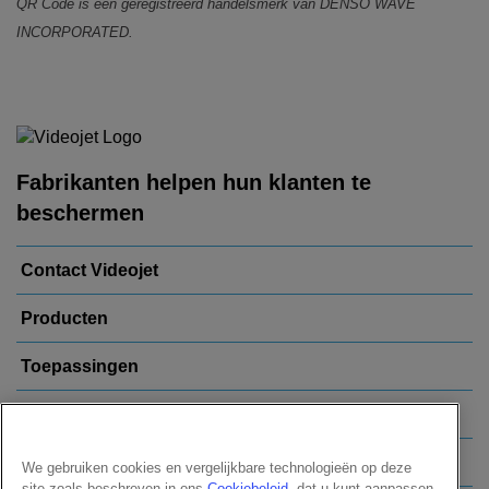
QR Code is een geregistreerd handelsmerk van DENSO WAVE
INCORPORATED.
Fabrikanten helpen hun klanten te
beschermen
Contact Videojet
Producten
Toepassingen
Uw Branche
Populaire links
We gebruiken cookies en vergelijkbare technologieën op deze
site zoals beschreven in ons
Cookiebeleid
, dat u kunt aanpassen