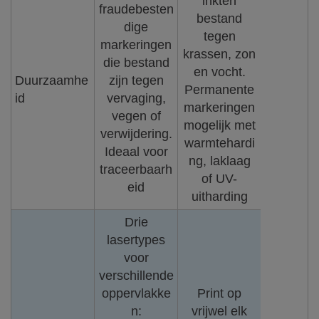
inkten
fraudebesten
bestand
dige
tegen
markeringen
krassen, zon
die bestand
en vocht.
Duurzaamhe
zijn tegen
Permanente
id
vervaging,
markeringen
vegen of
mogelijk met
verwijdering.
warmtehardi
Ideaal voor
ng, laklaag
traceerbaarh
of UV-
eid
uitharding
Drie
lasertypes
voor
verschillende
oppervlakke
Print op
n:
vrijwel elk