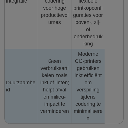
integratie
codering
flexibele
voor hoge
printkopconfi
productievol
guraties voor
umes
boven-, zij-
of
onderbedruk
king
Moderne
Geen
CIJ-printers
verbruiksarti
gebruiken
kelen zoals
inkt efficiënt
Duurzaamhe
inkt of linten;
om
id
helpt afval
verspilling
en milieu-
tijdens
impact te
codering te
verminderen
minimalisere
n