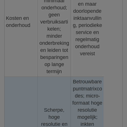
minimaal
en maar
onderhoud;
doorlopende
geen
Kosten en
inktaanvullin
verbruiksarti
onderhoud
g, periodieke
kelen;
service en
minder
regelmatig
onderbreking
onderhoud
en leiden tot
vereist
besparingen
op lange
termijn
Betrouwbare
puntmatrixco
des; micro-
formaat hoge
Scherpe,
resolutie
hoge
mogelijk;
resolutie en
inkten