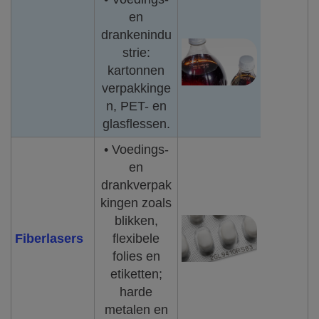
en
drankenindu
strie:
kartonnen
verpakkinge
n, PET- en
glasflessen.
• Voedings-
en
drankverpak
kingen zoals
blikken,
Fiberlasers
flexibele
folies en
etiketten;
harde
metalen en