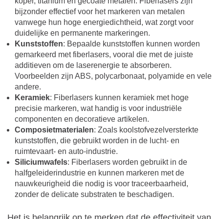
koper, titanium en gecoate metalen. Fiberlasers zijn
bijzonder effectief voor het markeren van metalen
vanwege hun hoge energiedichtheid, wat zorgt voor
duidelijke en permanente markeringen.
Kunststoffen
: Bepaalde kunststoffen kunnen worden
gemarkeerd met fiberlasers, vooral die met de juiste
additieven om de laserenergie te absorberen.
Voorbeelden zijn ABS, polycarbonaat, polyamide en vele
andere.
Keramiek
: Fiberlasers kunnen keramiek met hoge
precisie markeren, wat handig is voor industriële
componenten en decoratieve artikelen.
Composietmaterialen
: Zoals koolstofvezelversterkte
kunststoffen, die gebruikt worden in de lucht- en
ruimtevaart- en auto-industrie.
Siliciumwafels
: Fiberlasers worden gebruikt in de
halfgeleiderindustrie en kunnen markeren met de
nauwkeurigheid die nodig is voor traceerbaarheid,
zonder de delicate substraten te beschadigen.
Het is belangrijk op te merken dat de effectiviteit van