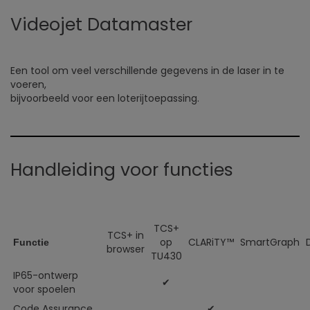
Videojet Datamaster
Een tool om veel verschillende gegevens in de laser in te
voeren,
bijvoorbeeld voor een loterijtoepassing.
Handleiding voor functies
TCS+
TCS+ in
op
CLARiTY™
SmartGraph
Functie
browser
TU430
IP65-ontwerp
✔
voor spoelen
Code Assurance
✔