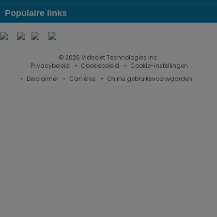
Populaire links
Follow us on:
© 2026 Videojet Technologies Inc.
Privacybeleid
Cookiebeleid
Cookie-instellingen
Disclaimer
Carrières
Online gebruiksvoorwaarden