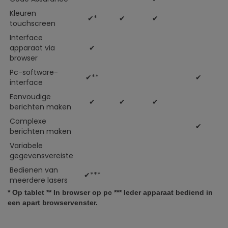
Kleuren
✔*
✔
✔
touchscreen
Interface
apparaat via
✔
browser
Pc-software-
✔**
✔
interface
Eenvoudige
✔
✔
✔
berichten maken
Complexe
✔
berichten maken
Variabele
gegevensvereiste
Bedienen van
✔***
meerdere lasers
* Op tablet ** In browser op pc *** Ieder apparaat bediend in
een apart browservenster.