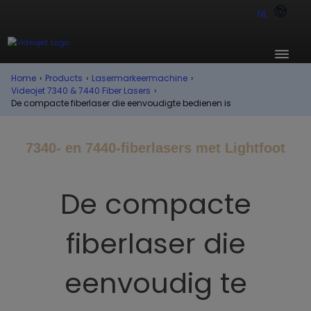
NL
Home
›
Products
›
Lasermarkeermachine
›
Videojet 7340 & 7440 Fiber Lasers
›
De compacte fiberlaser die eenvoudigte bedienen is
7340- en 7440-fiberlasers met Lightfoot
De compacte
fiberlaser die
eenvoudig te