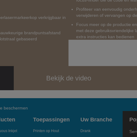
focus-finder die de code en w
Profiteer van eenvoudig onderh
verwijderen of vervangen op de
iberlasermarkeerkop verkrijgbaar in
Focus meer op de productie en
met deze gebruiksvriendelijke l
 nauwkeurige brandpuntsafstand
extra instructies kan bedienen
ilotstraal gebaseerd
Bekijk de video
 te beschermen
ducten
Toepassingen
Uw Branche
Po
ous Inkjet
Printen op Hout
Drank
Ser