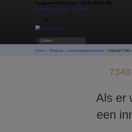
Vraag een offerte aan +31-85-8882-468
Onderhoud 0345 – 636 500
Neem contact op
NL
Home
›
Products
›
Lasermarkeermachine
›
Videojet 7340 
7340
Als er 
een in