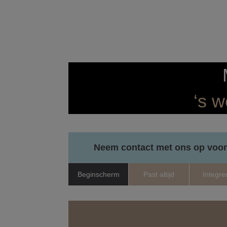
‘s w
Neem contact met ons op voor
Beginscherm
Past altijd
Integre