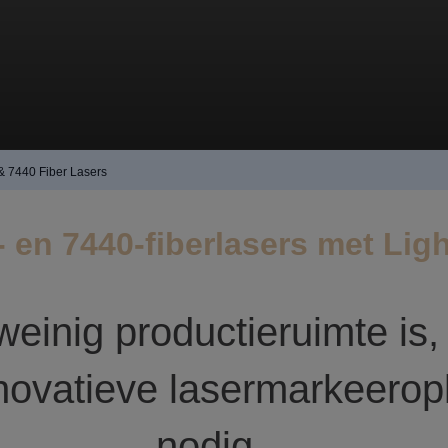
& 7440 Fiber Lasers
- en 7440-fiberlasers met Ligh
weinig productieruimte is,
novatieve lasermarkeerop
nodig…