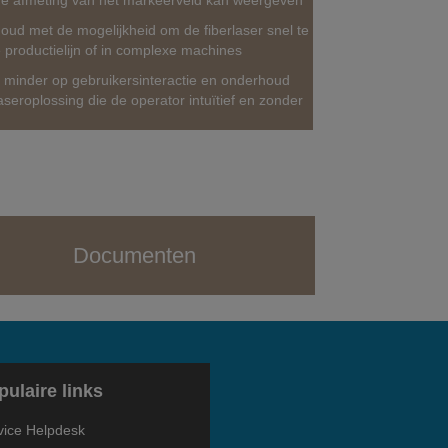
are afmeting van het markeerveld kan weergeven
oud met de mogelijkheid om de fiberlaser snel te
 productielijn of in complexe machines
 minder op gebruikersinteractie en onderhoud
aseroplossing die de operator intuïtief en zonder
Documenten
pulaire links
vice Helpdesk