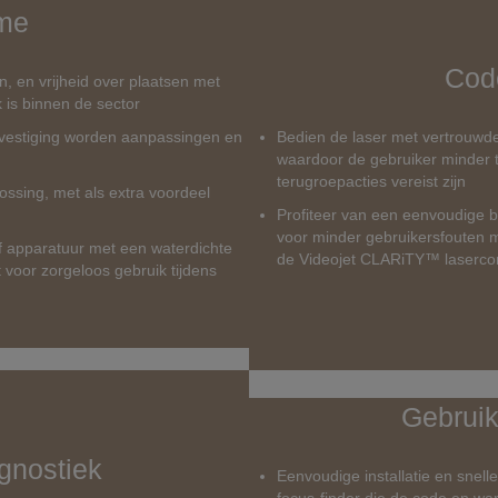
ime
Cod
n, en vrijheid over plaatsen met
 is binnen de sector
evestiging worden aanpassingen en
Bedien de laser met vertrouwde,
waardoor de gebruiker minder t
terugroepacties vereist zijn
ssing, met als extra voordeel
Profiteer van een eenvoudige b
voor minder gebruikersfouten m
f apparatuur met een waterdichte
de Videojet CLARiTY™ lasercon
 voor zorgeloos gebruik tijdens
Gebruik
gnostiek
Eenvoudige installatie en snell