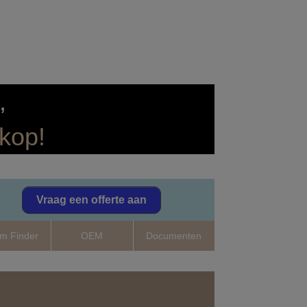
,
rkop!
Vraag een offerte aan
m Finder
OEM
Documenten