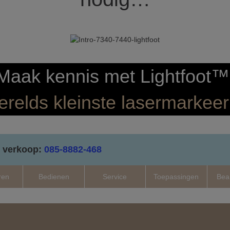
Maak kennis met Lightfoot™
erelds kleinste lasermarkee
 verkoop:
085-8882-468
ren
Bedienen
Service
Toepassingen
Bea