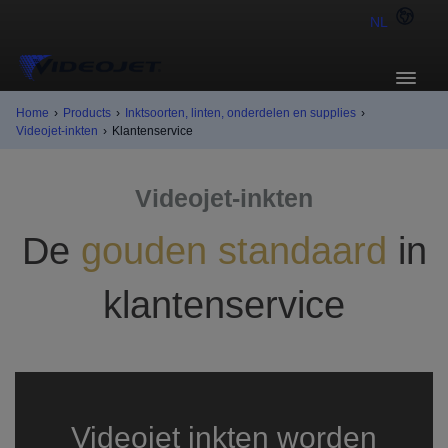
NL
Home
›
Products
›
Inktsoorten, linten, onderdelen en supplies
›
Videojet-inkten
›
Klantenservice
Videojet-inkten
De
gouden standaard
in
klantenservice
Videojet inkten worden