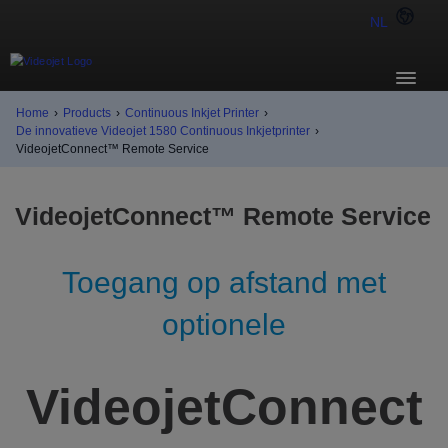
NL
Home
›
Products
›
Continuous Inkjet Printer
›
De innovatieve Videojet 1580 Continuous Inkjetprinter
›
VideojetConnect™ Remote Service
VideojetConnect™ Remote Service
Toegang op afstand met
optionele
VideojetConnect