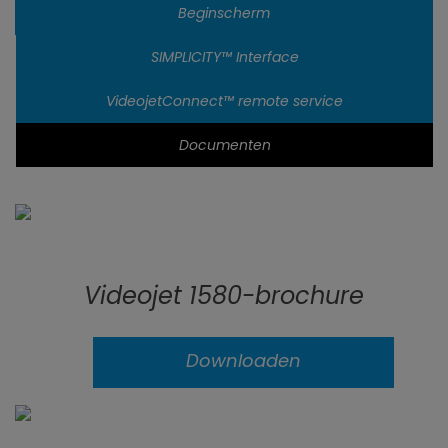
Beginscherm
SIMPLICITY™ Interface
VideojetConnect™ remote service
Documenten
Videojet 1580-brochure
Downloaden