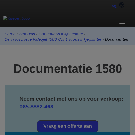
NL
Home
›
Products
›
Continuous Inkjet Printer
›
De innovatieve Videojet 1580 Continuous Inkjetprinter
›
Documenten
Documentatie 1580
Neem contact met ons op voor verkoop:
085-8882-468
Vraag een offerte aan