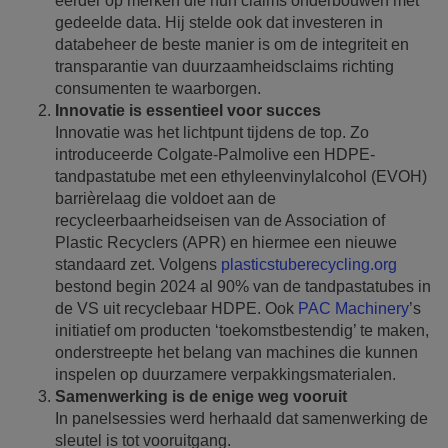
eerder op merken die hun claims onderbouwen met
gedeelde data. Hij stelde ook dat investeren in
databeheer de beste manier is om de integriteit en
transparantie van duurzaamheidsclaims richting
consumenten te waarborgen.
Innovatie is essentieel voor succes
Innovatie was het lichtpunt tijdens de top. Zo
introduceerde Colgate-Palmolive een HDPE-
tandpastatube met een ethyleenvinylalcohol (EVOH)
barrièrelaag die voldoet aan de
recycleerbaarheidseisen van de Association of
Plastic Recyclers (APR) en hiermee een nieuwe
standaard zet. Volgens
plasticstuberecycling.org
bestond begin 2024 al 90% van de tandpastatubes in
de VS uit recyclebaar HDPE. Ook
PAC Machinery
’s
initiatief om producten ‘toekomstbestendig’ te maken,
onderstreepte het belang van machines die kunnen
inspelen op duurzamere verpakkingsmaterialen.
Samenwerking is de enige weg vooruit
In panelsessies werd herhaald dat samenwerking de
sleutel is tot vooruitgang.