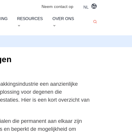
Neem contact op
NL
ING
RESOURCES
OVER ONS
gen
kkingsindustrie een aanzienlijke
plossing voor degenen die
taties. Hier is een kort overzicht van
ialen die permanent aan elkaar zijn
ces en beperkt de mogelijkheid om