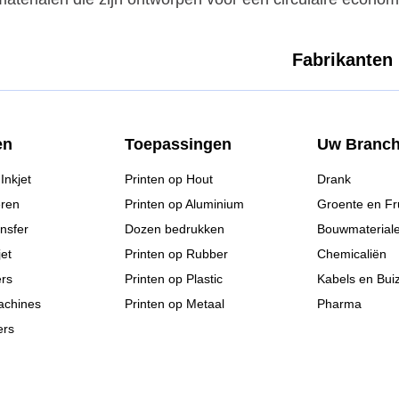
Fabrikanten
en
Toepassingen
Uw Branc
Inkjet
Printen op Hout
Drank
ren
Printen op Aluminium
Groente en Fru
nsfer
Dozen bedrukken
Bouwmaterial
et
Printen op Rubber
Chemicaliën
ers
Printen op Plastic
Kabels en Bui
achines
Printen op Metaal
Pharma
ers