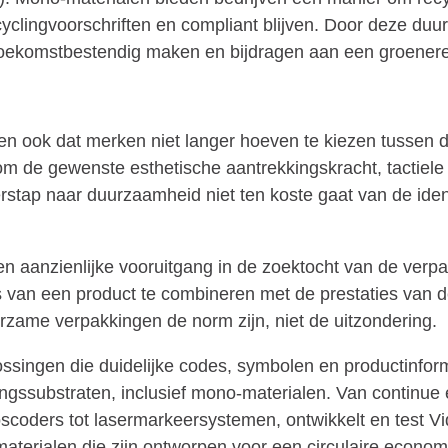
ecyclingvoorschriften en compliant blijven. Door deze d
toekomstbestendig maken en bijdragen aan een groenere
en ook dat merken niet langer hoeven te kiezen tussen 
de gewenste esthetische aantrekkingskracht, tactiele k
stap naar duurzaamheid niet ten koste gaat van de iden
 aanzienlijke vooruitgang in de zoektocht van de verpa
 van een product te combineren met de prestaties van d
rzame verpakkingen de norm zijn, niet de uitzondering.
ossingen die duidelijke codes, symbolen en productinfor
ngssubstraten, inclusief mono-materialen. Van continue e
oscoders tot lasermarkeersystemen, ontwikkelt en test V
materialen die zijn ontworpen voor een circulaire econom