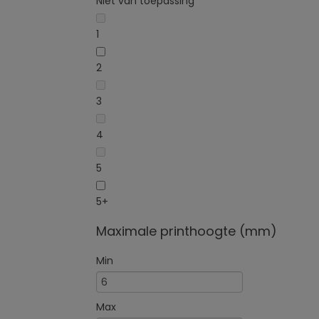
Niet van toepassing
1
2
3
4
5
5+
Maximale printhoogte (mm)
Min
Max