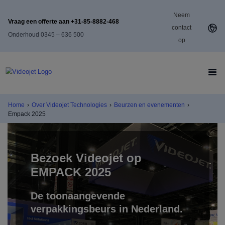
Neem
Vraag een offerte aan +31-85-8882-468
contact
Onderhoud 0345 – 636 500
op
Home
›
Over Videojet Technologies
›
Beurzen en evenementen
›
Empack 2025
Bezoek Videojet op
EMPACK 2025
De toonaangevende
verpakkingsbeurs in Nederland.