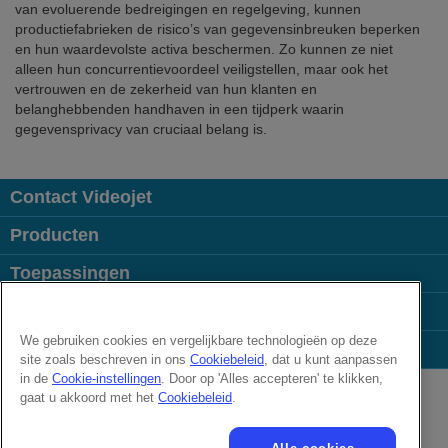
van evoluerende bedreigingen en regelgeving, kunnen
productiefabrieken de risico’s van gegevensinbreuken beperken
en hun waardevolste activa beschermen. Zo kunnen ze niet
alleen hun concurrentievoordeel veiligstellen, maar ook het
vertrouwen en de zekerheid van hun klanten en
belanghebbenden handhaven in een tijdperk waarin
gegevensprivacy van cruciaal belang is.
Contact Videojet
Producten
Toepassingen
Uw Branche
We gebruiken cookies en vergelijkbare technologieën op deze
Populaire links
site zoals beschreven in ons
Cookiebeleid
, dat u kunt aanpassen
Follow us on:
in de
Cookie-instellingen
. Door op 'Alles accepteren' te klikken,
gaat u akkoord met het
Cookiebeleid
.
© 2026 Videojet Technologies Inc.