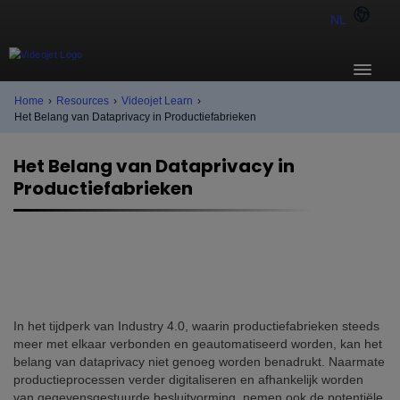
NL
Home
›
Resources
›
Videojet Learn
›
Het Belang van Dataprivacy in Productiefabrieken
Het Belang van Dataprivacy in
Productiefabrieken
In het tijdperk van Industry 4.0, waarin productiefabrieken steeds
meer met elkaar verbonden en geautomatiseerd worden, kan het
belang van dataprivacy niet genoeg worden benadrukt. Naarmate
productieprocessen verder digitaliseren en afhankelijk worden
van gegevensgestuurde besluitvorming, nemen ook de potentiële