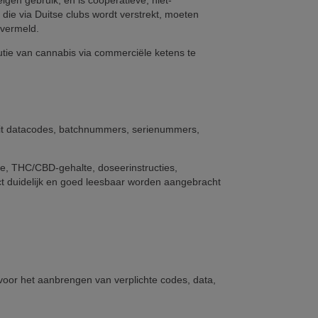
gen gebruik, en is coöperatieve, niet-
die via Duitse clubs wordt verstrekt, moeten
vermeld.
butie van cannabis via commerciële ketens te
n uit datacodes, batchnummers, serienummers,
pe, THC/CBD-gehalte, doseerinstructies,
t duidelijk en goed leesbaar worden aangebracht
oor het aanbrengen van verplichte codes, data,