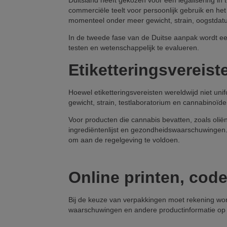
Duitsland heeft gekozen voor een legalisering in
commerciële teelt voor persoonlijk gebruik en he
momenteel onder meer gewicht, strain, oogstda
In de tweede fase van de Duitse aanpak wordt een 
testen en wetenschappelijk te evalueren.
Etiketteringsvereist
Hoewel etiketteringsvereisten wereldwijd niet un
gewicht, strain, testlaboratorium en cannabinoïd
Voor producten die cannabis bevatten, zoals oli
ingrediëntenlijst en gezondheidswaarschuwingen.
om aan de regelgeving te voldoen.
Online printen, code
Bij de keuze van verpakkingen moet rekening wor
waarschuwingen en andere productinformatie op 