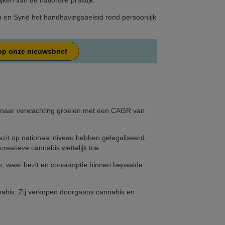
ken van de nationale praktijk.
n en Syrië het handhavingsbeleid rond persoonlijk
p onze nieuwsbrief
e naar verwachting groeien met een CAGR van
ezit op nationaal niveau hebben gelegaliseerd,
eatieve cannabis wettelijk toe.
o, waar bezit en consumptie binnen bepaalde
nabis. Zij verkopen doorgaans cannabis en