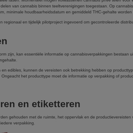
 twee fasen. Momenteel mogen volwassenen cannabis privé telen voor ei
t delen van cannabis binnen teeltverenigingen toegestaan. Op cannabis 
tum, minimale houdbaarheidsdatum en gemiddeld THC-gehalte worden 
regionaal en tijdelijk pilotproject ingevoerd om gecontroleerde distri
en
iform zijn, kan essentiële informatie op cannabisverpakkingen bestaa
engehalte.
ën en edibles, kunnen de vereisten ook betrekking hebben op productty
 Ongeacht het producttype moet de informatie op verpakking of produc
ren en etiketteren
den gehouden met de ruimte, het oppervlak en de productievereisten v
iedere verpakking.