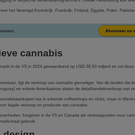
zegging of verplichte behandelprogramma’s. Lokale handhaving kan afwij
er het Verenigd Koninkrijk, Frankrijk, Finland, Egypte, Polen, Pakista
 nieuws:
Abonneer nu o
ieve cannabis
arkt in de VS in 2024 gewaardeerd op USD 38,50 miljard en zal dez
toestaan, ligt de verkoop van cannabis gevoeliger. Van de landen die b
ruguay) en enkele Amerikaanse staten de detailhandelsverkoop van recr
annabisaankopen toe in erkende coffeeshops en clubs, maar in Mexic
 voor legale verkoop en productie van cannabis.
le overheden, fungeren in de VS en Canada als verkooppunten voor can
medicinaal gebruik.
 design