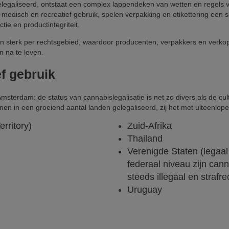
legaliseerd, ontstaat een complex lappendeken van wetten en regels vo
medisch en recreatief gebruik, spelen verpakking en etikettering een s
ie en productintegriteit.
len sterk per rechtsgebied, waardoor producenten, verpakkers en verk
n na te leven.
ef gebruik
 Amsterdam: de status van cannabislegalisatie is net zo divers als de cu
enen in een groeiend aantal landen gelegaliseerd, zij het met uiteenlo
erritory)
Zuid-Afrika
Thailand
Verenigde Staten (legaal i
federaal niveau zijn can
steeds illegaal en strafr
Uruguay