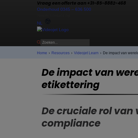
Vraag een offerte aan +31-85-8882-468
Onderhoud 0345 – 636 500
Neem contact op
NL
Home
›
Resources
›
Videojet Learn
›
De impact van wereld
De impact van were
etikettering
De cruciale rol van
compliance