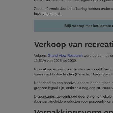
lichte overtredingen tot maatregelen zoals rijont
Zonder formele decriminalisering hebben onder me
bezit versoepeld.
Blijf voorop met het laatste
Verkoop van recreat
Volgens
Grand View Research
werd de cannabism
11,51% van 2025 tot 2030.
Hoewel wereldwijd meer landen persoonlijk bezit 
staan slechts drie landen (Canada, Thailand en U
Nederland en een handvol andere landen staan c
grenzen legaal zijn, ontbreekt nog een structuur
Dispensaries, gelicentieerd door staten en loka
daarvan afgeleide producten voor persoonlijk en 
Verpakkingsvorm en