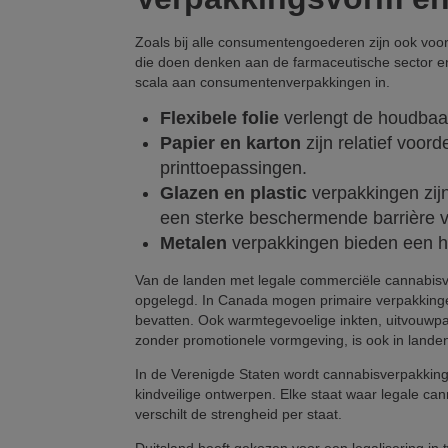
Zoals bij alle consumentengoederen zijn ook voo
die doen denken aan de farmaceutische sector e
scala aan consumentenverpakkingen in.
Flexibele folie
verlengt de houdbaarh
Papier en karton
zijn relatief voor
printtoepassingen.
Glazen en plastic
verpakkingen zijn
een sterke beschermende barrière v
Metalen
verpakkingen bieden een ho
Van de landen met legale commerciële cannabisv
opgelegd. In Canada mogen primaire verpakkingen
bevatten. Ook warmtegevoelige inkten, uitvouwpa
zonder promotionele vormgeving, is ook in lande
In de Verenigde Staten wordt cannabisverpakking
kindveilige ontwerpen. Elke staat waar legale ca
verschilt de strengheid per staat.