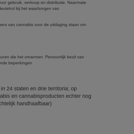
or gebruik, verkoop en distributie. Naarmate
leutelrol bij het waarborgen van
opers van cannabis voor de uitdaging staan om
lturen die het omarmen. Persoonlijk bezit van
pende beperkingen.
n 24 staten en drie territoria; op
nabis en cannabisproducten echter nog
echtelijk handhaafbaar)