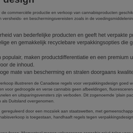
r de commerciële productie en verkoop van cannabisproducten geschikt
n versheids- en beschermingsvereisten zoals in de voedingsmiddelenin
eid van bederfelijke producten en geeft het verpakte pro
delige en gemakkelijk recyclebare verpakkingsopties die g
 populair, maken productdifferentiatie en een premium uit
oor de inhoud.
ge mate van bescherming en stralen doorgaans kwalitei
erkoop illustreren de Canadese regels voor verpakkingsdesign goed w
 voor gedroogde en verse cannabis geen afbeeldingen, fluorescerende 
nelen en uitsparingsvensters zijn verboden. Dit zogenoemde ‘plain pa
n als Duitsland overgenomen.
 gereguleerd door een mozaïek aan staatswetten, met gemeenschappeli
nnabisverkoop is toegestaan, handhaaft regels tegen verpakkingsdesigns 