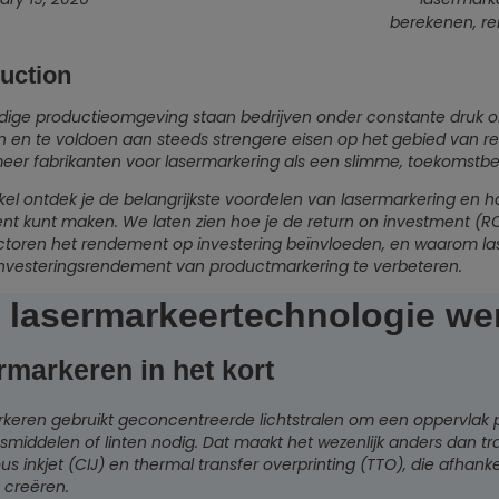
berekenen, r
duction
idige productieomgeving staan bedrijven onder constante druk om
 en te voldoen aan steeds strengere eisen op het gebied van 
eer fabrikanten voor lasermarkering als een slimme, toekomstb
rtikel ontdek je de belangrijkste voordelen van lasermarkering en 
t kunt maken. We laten zien hoe je de return on investment (ROI
ctoren het rendement op investering beïnvloeden, en waarom las
nvesteringsrendement van productmarkering te verbeteren.
 lasermarkeertechnologie we
rmarkeren in het kort
keren gebruikt geconcentreerde lichtstralen om een oppervlak p
losmiddelen of linten nodig. Dat maakt het wezenlijk anders dan 
s inkjet (CIJ) en thermal transfer overprinting (TTO), die afhankel
 creëren.