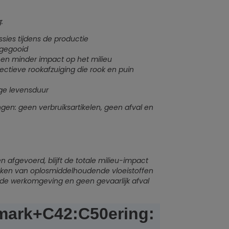
:
ies tijdens de productie
ggegooid
 en minder impact op het milieu
ectieve rookafzuiging die rook en puin
ge levensduur
ngen: geen verbruiksartikelen, geen afval en
 afgevoerd, blijft de totale milieu-impact
breken van oplosmiddelhoudende vloeistoffen
n de werkomgeving en geen gevaarlijk afval
mark+C42:C50ering: