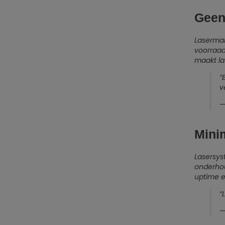
Geen 
Lasermar
voorraad
maakt la
“
v
—
Mini
Lasersys
onderhou
uptime e
“
—