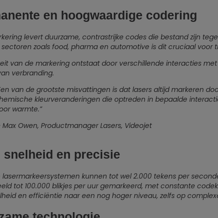
anente en hoogwaardige codering
kering levert duurzame, contrastrijke codes die bestand zijn tegen
n sectoren zoals food, pharma en automotive is dit cruciaal voor
eit van de markering ontstaat door verschillende interacties met h
van verbranding.
Een van de grootste misvattingen is dat lasers altijd markeren door
hemische kleurveranderingen die optreden in bepaalde interactie
oor warmte.”
 Max Owen, Productmanager Lasers, Videojet
 snelheid en precisie
lasermarkeersystemen kunnen tot wel 2.000 tekens per seconde
eeld tot 100.000 blikjes per uur gemarkeerd, met constante codek
nelheid en efficiëntie naar een nog hoger niveau, zelfs op complex
zame technologie