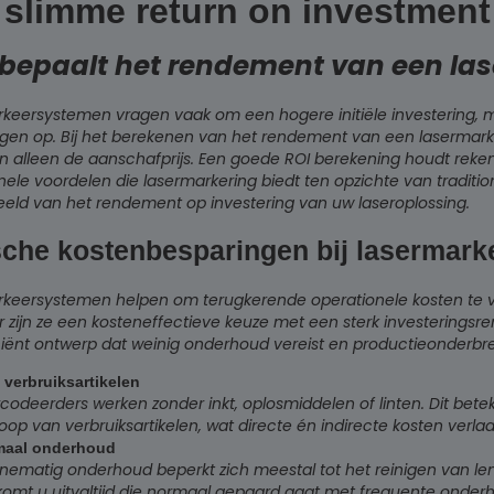
 slimme return on investment
bepaalt het rendement van een la
keersystemen vragen vaak om een hogere initiële investering, ma
gen op. Bij het berekenen van het rendement van een lasermark
an alleen de aanschafprijs. Een goede ROI berekening houdt reke
nele voordelen die lasermarkering biedt ten opzichte van traditi
eeld van het rendement op investering van uw laseroplossing.
sche kostenbesparingen bij lasermark
keersystemen helpen om terugkerende operationele kosten te verl
 zijn ze een kosteneffectieve keuze met een sterk investerings
ciënt ontwerp dat weinig onderhoud vereist en productieonderbre
verbruiksartikelen
codeerders werken zonder inkt, oplosmiddelen of linten. Dit bete
op van verbruiksartikelen, wat directe én indirecte kosten verlaa
maal onderhoud
nematig onderhoud beperkt zich meestal tot het reinigen van le
komt u uitvaltijd die normaal gepaard gaat met frequente onder