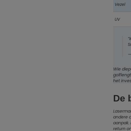
Vezel
UV
“
S
—
Wie diep
golfleng
het inve
De 
Lasermar
andere c
aanpak. 
return o