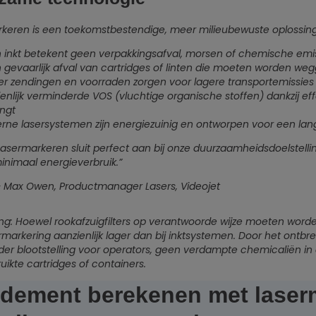
keren is een toekomstbestendige, meer milieubewuste oplossing
 inkt betekent geen verpakkingsafval, morsen of chemische emiss
gevaarlijk afval van cartridges of linten die moeten worden we
er zendingen en voorraden zorgen voor lagere transportemissies
enlijk verminderde VOS (vluchtige organische stoffen) dankzij eff
ngt
rne lasersystemen zijn energiezuinig en ontworpen voor een lan
Lasermarkeren sluit perfect aan bij onze duurzaamheidsdoelstelli
inimaal energieverbruik.”
 Max Owen, Productmanager Lasers, Videojet
g: Hoewel rookafzuigfilters op verantwoorde wijze moeten worden
rmarkering aanzienlijk lager dan bij inktsystemen. Door het ont
nder blootstelling voor operators, geen verdampte chemicaliën i
uikte cartridges of containers.
dement berekenen met laser