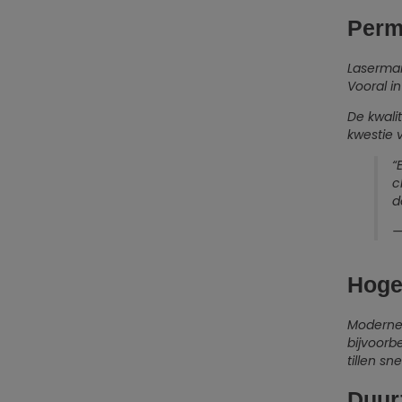
Perm
Lasermar
Vooral i
De kwalit
kwestie 
“
c
d
—
Hoge
Moderne 
bijvoorb
tillen s
Duur