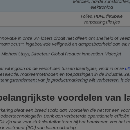
Metalen, harde kunststoffen
elektronica
Folies, HDPE, flexibele
verpakkingsflesjes
Innovatie in onze UV-lasers draait niet alleen om snelheid of veelzi
martFocus™, ingebouwde veiligheid en aanpasbaarheid aan elk m
 Michael Strzyz, Directeur Global Product Innovation, Videojet
er wil ingaan op de verschillen tussen lasertypes, vindt in onze
ul
teselectie, markeermethoden en toepassingen in de industrie. Zek
steringsrendement van je productmarkering wilt verbeteren, is d
belangrijkste voordelen van 
kering biedt een breed scala aan voordelen die het tot een voo
odeertechnologieën. Denk aan verbeterde operationele efficiën
Dit zijn stuk voor stuk sleutelfactoren bij het berekenen van he
n investment (ROI) van lasermarkering.