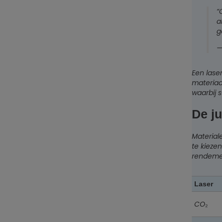
“
a
g
—
Een lase
materiaa
waarbij s
De ju
Material
te kieze
rendemen
Laser
CO₂