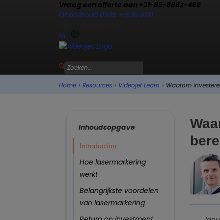
Vraag een offerte aan +31-85-8882-468
Onderhoud 0345 – 636 500
Neem contact op
NL
Home
›
Resources
›
Videojet Learn
›
Waarom investeren
Waar
Inhoudsopgave
bere
Introduction
Hoe lasermarkering
werkt
Belangrijkste voordelen
van lasermarkering
Return on investment
Janu