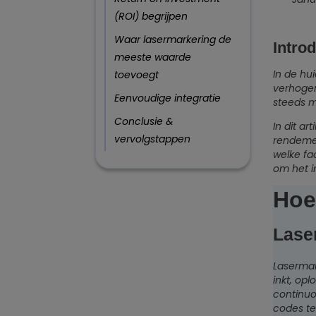
(ROI) begrijpen
Waar lasermarkering de
Intro
meeste waarde
In de hu
toevoegt
verhogen
Eenvoudige integratie
steeds m
Conclusie &
In dit a
vervolgstappen
rendemen
welke fa
om het i
Hoe
Lase
Lasermar
inkt, op
continuou
codes te