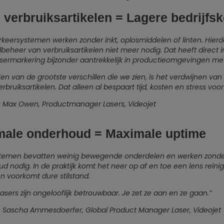
verbruiksartikelen = Lagere bedrijfs
keersystemen werken zonder inkt, oplosmiddelen of linten. Hierd
beheer van verbruiksartikelen niet meer nodig. Dat heeft direct
sermarkering bijzonder aantrekkelijk in productieomgevingen m
Een van de grootste verschillen die we zien, is het verdwijnen v
erbruiksartikelen. Dat alleen al bespaart tijd, kosten en stress vo
 Max Owen, Productmanager Lasers, Videojet
male onderhoud = Maximale uptime
temen bevatten weinig bewegende onderdelen en werken zonder v
d nodig. In de praktijk komt het neer op af en toe een lens reinig
n voorkomt dure stilstand.
Lasers zijn ongelooflijk betrouwbaar. Je zet ze aan en ze gaan.”
 Sascha Ammesdoerfer, Global Product Manager Laser, Videojet