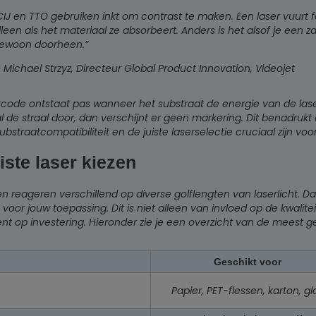
CIJ en TTO gebruiken inkt om contrast te maken. Een laser vuurt 
lleen als het materiaal ze absorbeert. Anders is het alsof je een z
ewoon doorheen.”
 Michael Strzyz, Directeur Global Product Innovation, Videojet
rcode ontstaat pas wanneer het substraat de energie van de laser
l de straal door, dan verschijnt er geen markering. Dit benadrukt
ubstraatcompatibiliteit en de juiste laserselectie cruciaal zijn v
iste laser kiezen
en reageren verschillend op diverse golflengten van laserlicht. Da
n voor jouw toepassing. Dit is niet alleen van invloed op de kwali
t op investering. Hieronder zie je een overzicht van de meest g
Geschikt voor
Papier, PET-flessen, karton, gl