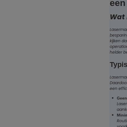
een
Wat 
Lasermar
besparin
kijken d
operatio
helder b
Typi
Lasermar
Daardoor
een effi
Geen 
Laser
aanko
Mini
Routi
voor