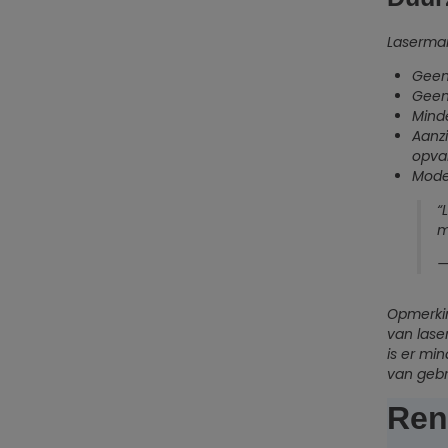
Lasermar
Geen
Geen 
Mind
Aanzi
opva
Mode
“
m
—
Opmerkin
van lase
is er mi
van gebr
Ren