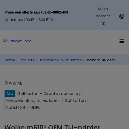
Neem
Vraag een offerte aan +31-85-8882-468
contact
Onderhoud 0345 – 636 500
op
Home
›
Products
›
Thermische Inkjet Printers
›
Wolke m610 oem
Zie ook:
Alle
Golfkarton – Directe markering
Flexibele films, folies, labels
Golfkarton
Kunststof – HDPE
Wolke m610® OEM TIJ-printer