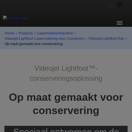
NL
Home
›
Products
›
Lasermarkeermachine
›
Videojet Lightfoot: Lasercodering voor Conserven
›
Videojet Lightfoot Hub
›
Op maat gemaakt voor conservering
Videojet Lightfoot™-
conserveringsoplossing
Op maat gemaakt voor
conservering
Speciaal ontworpen om de