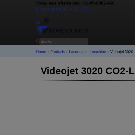
Vraag een offerte aan +31-85-8882-468
Onderhoud 0345 – 636 500
Neem contact op
NL
Home
›
Products
›
Lasermarkeermachine
›
Videojet 3020
Videojet 3020 CO2-