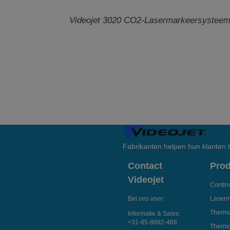
Videojet 3020 CO2-Lasermarkeersystee
Fabrikanten helpen hun klanten
Contact
Pro
Videojet
Continu
Bel ons voor:
Laserm
Thermo
Informatie & Sales:
+31-85-8882-468
Thermo