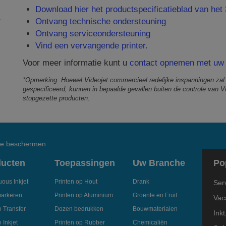
Download hier het productspecificatieblad van het
m
Ontvang technische ondersteuning
Ontvang serviceondersteuning
Vind een vervangende printer.
Voor meer informatie kunt u
contact opnemen met uw 
*Opmerking: Hoewel Videojet commercieel redelijke inspanningen zal
gespecificeerd, kunnen in bepaalde gevallen buiten de controle van V
stopgezette producten.
 te beschermen
ducten
Toepassingen
Uw Branche
Po
ous Inkjet
Printen op Hout
Drank
Ser
arkeren
Printen op Aluminium
Groente en Fruit
Vac
 Transfer
Dozen bedrukken
Bouwmaterialen
Inkt
 Inkjet
Printen op Rubber
Chemicaliën