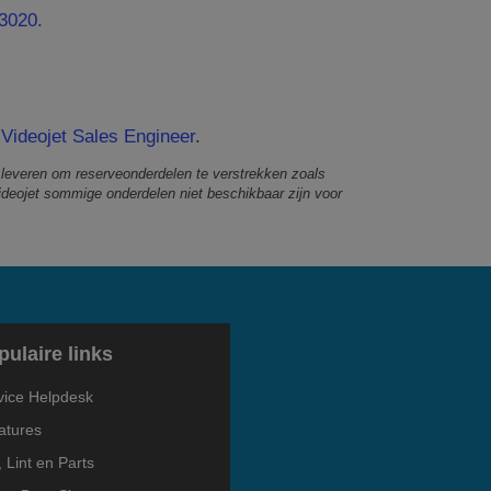
 3020.
Videojet Sales Engineer
.
 leveren om reserveonderdelen te verstrekken zoals
ideojet sommige onderdelen niet beschikbaar zijn voor
pulaire links
vice Helpdesk
atures
, Lint en Parts