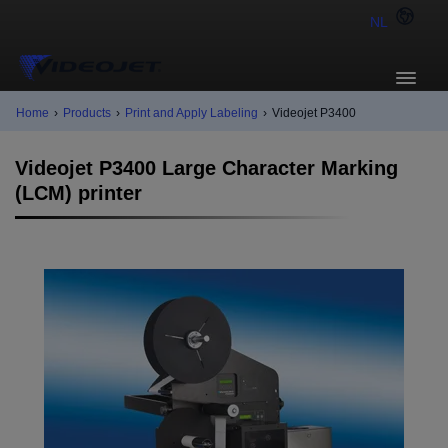
NL
Home
›
Products
›
Print and Apply Labeling
›
Videojet P3400
Videojet P3400 Large Character Marking
(LCM) printer