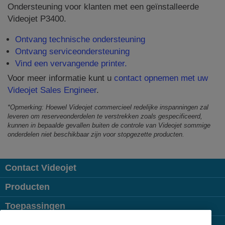
Ondersteuning voor klanten met een geïnstalleerde
Videojet P3400.
Ontvang technische ondersteuning
Ontvang serviceondersteuning
Vind een vervangende printer.
Voor meer informatie kunt u
contact opnemen met uw
Videojet Sales Engineer
.
*Opmerking: Hoewel Videojet commercieel redelijke inspanningen zal
leveren om reserveonderdelen te verstrekken zoals gespecificeerd,
kunnen in bepaalde gevallen buiten de controle van Videojet sommige
onderdelen niet beschikbaar zijn voor stopgezette producten.
Contact Videojet
Producten
Toepassingen