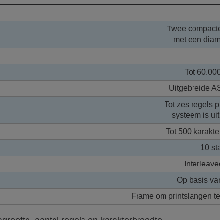
Twee compacte,
met een diam
Tot 60.00
Uitgebreide A
Tot zes regels p
systeem is uit
Tot 500 karakter
10 st
Interleave
Op basis va
Frame om printslangen te