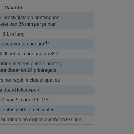
Waarde
 roestvrijstalen printkoppen
eter van 35 mm per printer
6,1 m lang
(1)
0 documenten per uur
SCII-subset codepagina 850
rinten met een enkele printer;
breidbaar tot 24 printregels
s per regel, inclusief spaties
andaard lettertypen
d 2 van 5, code 39, IMB
n oplosmiddelen en water
 bundelen en ergens overheen te tillen