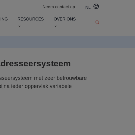
Neem contact op
NL
ING
RESOURCES
OVER ONS
adresseersysteem
sseersysteem met zeer betrouwbare
bijna ieder oppervlak variabele