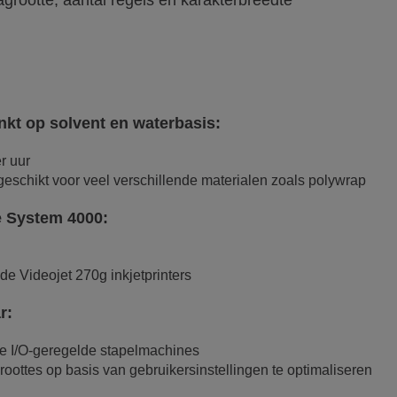
agrootte, aantal regels en karakterbreedte
nkt op solvent en waterbasis:
r uur
 geschikt voor veel verschillende materialen zoals polywrap
e System 4000:
de Videojet 270g inkjetprinters
r:
le I/O-geregelde stapelmachines
roottes op basis van gebruikersinstellingen te optimaliseren