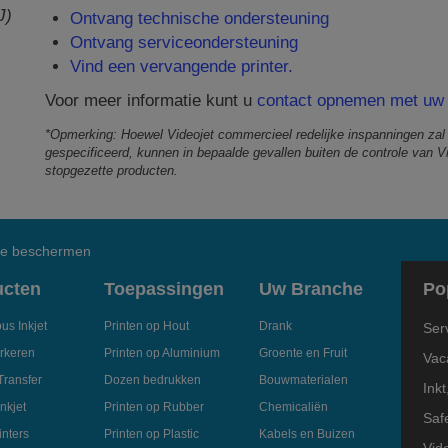
J)
Ontvang technische ondersteuning
Ontvang serviceondersteuning
Vind een vervangende printer.
Voor meer informatie kunt u
contact opnemen met uw 
*Opmerking: Hoewel Videojet commercieel redelijke inspanningen zal
gespecificeerd, kunnen in bepaalde gevallen buiten de controle van V
stopgezette producten.
 te beschermen
ucten
Toepassingen
Uw Branche
Po
us Inkjet
Printen op Hout
Drank
Ser
rkeren
Printen op Aluminium
Groente en Fruit
Vac
Transfer
Dozen bedrukken
Bouwmaterialen
Inkt
nkjet
Printen op Rubber
Chemicaliën
Saf
nters
Printen op Plastic
Kabels en Buizen
Vid