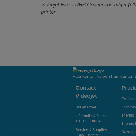
Videojet Excel UHS
Continuous Inkjet (CI
printer
Fabrikanten helpen hun klanten
Contact
Prod
Videojet
Continuo
Bel ons voor:
Laserma
Thermo 
Informatie & Sales:
+31-85-8882-468
Thermo I
Service & Supplies:
Dozenpri
0345 – 636 500