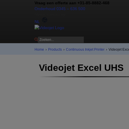
Vraag een offerte aan +31-85-8882-468
Onderhoud 0345 – 636 500
Neem contact op
NL
Home
›
Products
›
Continuous Inkjet Printer
›
Videojet Ex
Videojet Excel UHS