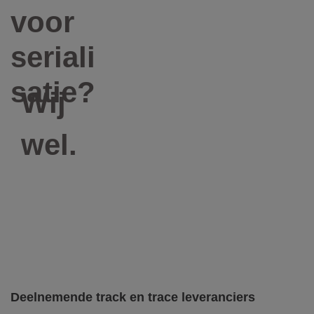
voor
seriali
satie?
Wij
wel.
Deelnemende track en trace leveranciers