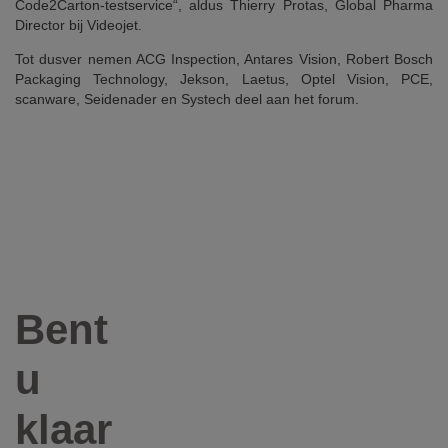
Code2Carton-testservice“, aldus Thierry Protas, Global Pharma
Director bij Videojet.
Tot dusver nemen ACG Inspection, Antares Vision, Robert Bosch
Packaging Technology, Jekson, Laetus, Optel Vision, PCE,
scanware, Seidenader en Systech deel aan het forum.
Bent
u
klaar