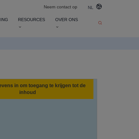
Neem contact op
NL
ING
RESOURCES
OVER ONS
vens in om toegang te krijgen tot de
inhoud