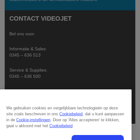
CONTACT VIDEOJET
Bel ons voor:
Informatie & Sales:
0345 – 636 513
Service & Supplies:
0345 – 636 500
Chat met een specialist
Een e-mail sturen
We gebruiken cookies en vergelijkbare technologieën op deze
site zoals beschreven in ons
Cookiebeleid
, dat u kunt aanpassen
Volg ons op:
in de
Cookie-instellingen
. Door op 'Alles accepteren' te klikken,
gaat u akkoord met het
Cookiebeleid
.
© 2026 Videojet Technologies Inc.