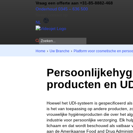
Vraag een offerte aan +31-85-8882-468
Onderhoud 0345 – 636 500
Neem contact op
NL
Home
›
Uw Branche
›
Platform voor cosmetische en persoo
Persoonlijkehyg
producten en UD
Hoewel het UDI-systeem is gespecificeerd als 
is het van toepassing op andere producten, z
vrouwelijke hygiëneproducten die over het a
industrie voor persoonlijke verzorging. Elk hul
lichaam en dat wordt beschouwd als vatbaar 
aan de Amerikaanse Food and Drug Administrat