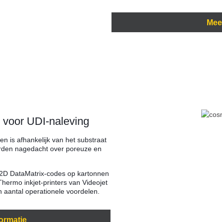
Mee
 voor UDI-naleving
n is afhankelijk van het substraat
rden nagedacht over poreuze en
e 2D DataMatrix-codes op kartonnen
Thermo inkjet-printers van Videojet
 aantal operationele voordelen.
ormatie