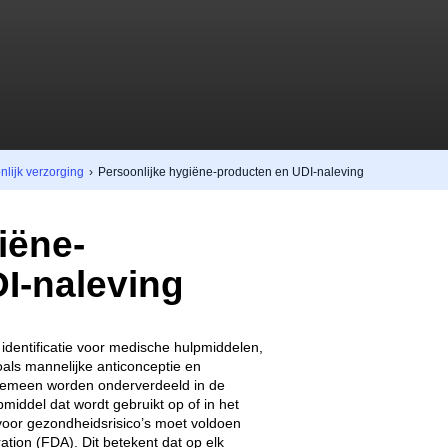
nlijk verzorging
›
Persoonlijke hygiëne-producten en UDI-naleving
iëne-
I-naleving
identificatie voor medische hulpmiddelen,
oals mannelijke anticonceptie en
lgemeen worden onderverdeeld in de
pmiddel dat wordt gebruikt op of in het
voor gezondheidsrisico’s moet voldoen
ion (FDA). Dit betekent dat op elk