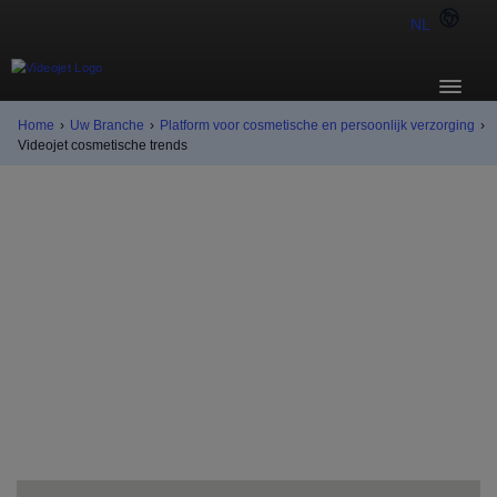
NL
Home
›
Uw Branche
›
Platform voor cosmetische en persoonlijk verzorging
›
Videojet cosmetische trends
Trends
In de snelle, kleurrijke omgeving rond cosmetica,
persoonlijke verzorging en huishoudelijke producten,
zorgt het bijhouden van industriële trends voor een
voortdurende behoefte voor verandering en innovatie.
Van klantenbehoeften tot industrievereisten,
fabrikanten en merken worden uitgedaagd om aan
nieuwe eisen voor het coderen en markeren van hun
producten te voldoen.