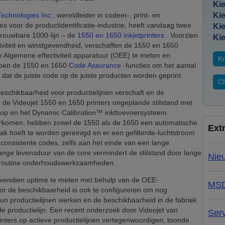
Kie
Technologies Inc.
, wereldleider in codeer-, print- en
Kie
s voor de productidentificatie-industrie, heeft vandaag twee
Kie
trouwbare 1000-lijn – de
1550 en 1650 inkjetprinters
. Voorzien
Kie
iviteit en winstgevendheid, verschaffen de 1550 en 1650
e Algemene effectiviteit apparatuur (OEE) te meten en
Kr
bben de 1550 en 1650
Code Assurance
-functies om het aantal
dat de juiste code op de juiste producten worden geprint.
Ch
beschikbaarheid voor productielijnen verschaft en de
 de Videojet 1550 en 1650 printers ongeplande stilstand met
kop en het Dynamic Calibration™ inkttoevoersysteem.
orkomen, hebben zowel de 1550 als de 1650 een automatische
Ext
ak hoeft te worden gereinigd en er een gefilterde-luchtstroom
 consistente codes, zelfs aan het einde van een lange
ange levensduur van de core vermindert de stilstand door lange
Nie
e routine onderhoudswerkzaamheden.
bovendien uptime te meten met behulp van de OEE-
MS
or de beschikbaarheid is ook te configureren om nog
un productielijnen werken en de beschikbaarheid in de fabriek
de productielijn. Een recent onderzoek door Videojet van
Ser
inters op actieve productielijnen vertegenwoordigen, toonde