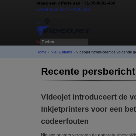
Vraag een offerte aan +31-85-8882-468
Onderhoud 0345 – 636 500
Neem contact op
NL
Home
›
Nieuwsitems
›
Videojet Introduceert de volgende g
Recente persberich
Videojet Introduceert de 
Inkjetprinters voor een be
codeerfouten
Nieuwe printers vergroten de apparatuurbeschi