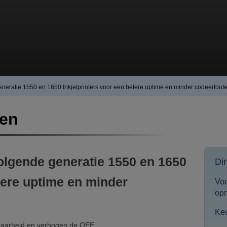
eneratie 1550 en 1650 Inkjetprinters voor een betere uptime en minder codeerfout
ten
volgende generatie 1550 en 1650
Dir
tere uptime en minder
Voo
op
Ke
kbaarheid en verhogen de OEE