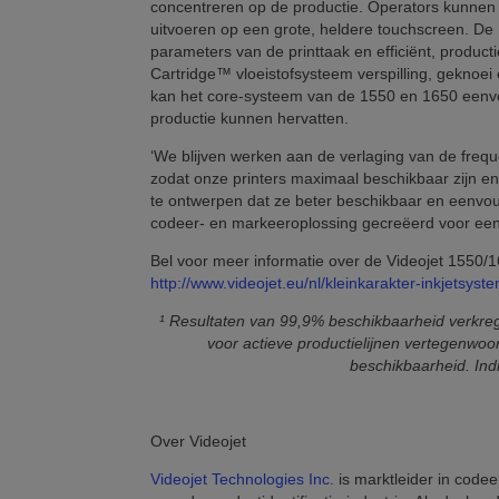
concentreren op de productie. Operators kunnen a
uitvoeren op een grote, heldere touchscreen. De
parameters van de printtaak en efficiënt, producti
Cartridge™ vloeistofsysteem verspilling, geknoei
kan het core-systeem van de 1550 en 1650 eenvou
productie kunnen hervatten.
‘We blijven werken aan de verlaging van de frequ
zodat onze printers maximaal beschikbaar zijn e
te ontwerpen dat ze beter beschikbaar en eenvoud
codeer- en markeeroplossing gecreëerd voor ee
Bel voor meer informatie over de Videojet 1550/1
http://www.videojet.eu/nl/kleinkarakter-inkjetsyst
¹ Resultaten van 99,9% beschikbaarheid verkreg
voor actieve productielijnen vertegenwo
beschikbaarheid. Ind
Over Videojet
Videojet Technologies Inc.
is marktleider in codee