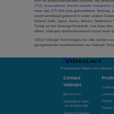
voor de productidentificatie-industrie. Als desku
(TIJ),
dooscoderen
, thermo transfer overprinten
meer dan 275 000 units geïnstalleerd. Verkoop, se
wordt wereldwijd geleverd in onder andere Oostenri
Ierland, Italië, Japan, Korea, Mexico, Nederland,
Turkije en het Verenigd Koninkrijk, met meer da
alleen. Videojets distributienetwerk omvat meer 
©2013 Videojet Technologies Inc. Alle rechten v
geregistreerde handelsmerken van Videojet Techn
Fabrikanten helpen hun klanten
Contact
Prod
Videojet
Continuo
Bel ons voor:
Laserma
Thermo 
Informatie & Sales:
+31-85-8882-468
Thermo I
Service & Supplies: