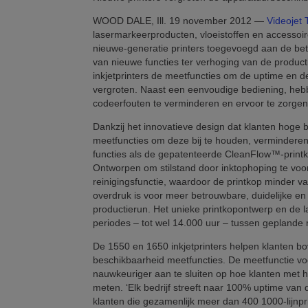
WOOD DALE, Ill. 19 november 2012 —
Videojet 
lasermarkeerproducten, vloeistoffen en accessoire
nieuwe-generatie printers toegevoegd aan de be
van nieuwe functies ter verhoging van de product
inkjetprinters de meetfuncties om de uptime en d
vergroten. Naast een eenvoudige bediening, he
codeerfouten te verminderen en ervoor te zorgen 
Dankzij het innovatieve design dat klanten hoge 
meetfuncties om deze bij te houden, verminderen
functies als de gepatenteerde CleanFlow™-print
Ontworpen om stilstand door inktophoping te vo
reinigingsfunctie, waardoor de printkop minder va
overdruk is voor meer betrouwbare, duidelijke en
productierun. Het unieke printkopontwerp en de l
periodes – tot wel 14.000 uur – tussen gepland
De 1550 en 1650 inkjetprinters helpen klanten 
beschikbaarheid meetfuncties. De meetfunctie vo
nauwkeuriger aan te sluiten op hoe klanten met h
meten. ‘Elk bedrijf streeft naar 100% uptime van 
klanten die gezamenlijk meer dan 400 1000-lijnpr