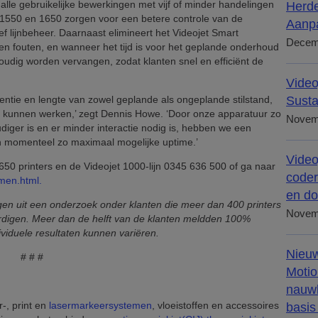
lle gebruikelijke bewerkingen met vijf of minder handelingen
Herde
 1550 en 1650 zorgen voor een betere controle van de
Aanpa
ef lijnbeheer. Daarnaast elimineert het Videojet Smart
Decem
 en fouten, en wanneer het tijd is voor het geplande onderhoud
dig worden vervangen, zodat klanten snel en efficiënt de
Video
entie en lengte van zowel geplande als ongeplande stilstand,
Susta
n kunnen werken,’ zegt Dennis Howe. ‘Door onze apparatuur zo
Novem
iger is en er minder interactie nodig is, hebben we een
n momenteel zo maximaal mogelijke uptime.’
Video
650 printers en de Videojet 1000-lijn 0345 636 500 of ga naar
coder
emen.html.
en do
en uit een onderzoek onder klanten die meer dan 400 printers
Novem
ordigen. Meer dan de helft van de klanten meldden 100%
ividuele resultaten kunnen variëren.
Nieuw
# # #
Motio
nauwk
r-, print en
lasermarkeersystemen
, vloeistoffen en accessoires
basis