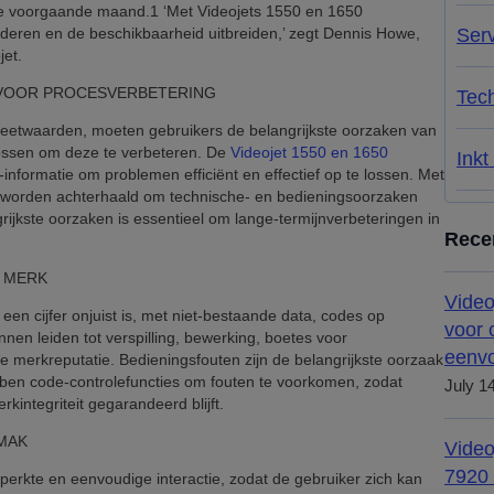
e voorgaande maand.1 ‘Met Videojets 1550 en 1650
inderen en de beschikbaarheid uitbreiden,’ zegt Dennis Howe,
Ser
et.
 VOOR PROCESVERBETERING
Tech
eetwaarden, moeten gebruikers de belangrijkste oorzaken van
lossen om deze te verbeteren. De
Videojet 1550 en 1650
Inkt
nformatie om problemen efficiënt en effectief op te lossen. Met
 worden achterhaald om technische- en bedieningsoorzaken
grijkste oorzaken is essentieel om lange-termijnverbeteringen in
Rece
K MERK
Video
n cijfer onjuist is, met niet-bestaande data, codes op
voor 
nen leiden tot verspilling, bewerking, boetes voor
eenvo
e merkreputatie. Bedieningsfouten zijn de belangrijkste oorzaak
ben code-controlefuncties om fouten te voorkomen, zodat
July 1
rkintegriteit gegarandeerd blijft.
MAK
Video
7920
erkte en eenvoudige interactie, zodat de gebruiker zich kan