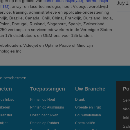
ndigen op het gebied van
continuous inkjet(CIJ)
,
thermo inkjet
July 1
 (TTO)
, array- en lasertechnologie, heeft Videojet wereldwijd
rvice, training, administratieve en applicatie-ondersteuning
jk, Brazilië, Canada, Chili, China, Frankrijk, Duitsland, India,
 Polen, Portugal, Rusland, Singapore, Spanje, Zwitserland,
n 250 verkoop- en servicemedewerkers in de Verenigde Staten
dan 175 distributeurs en OEM-ers, voor 135 landen.
oorbehouden. Videojet en Uptime Peace of Mind zijn
ologies Inc.
 te beschermen
ucten
Toepassingen
Uw Branche
Po
us Inkjet
Printen op Hout
Drank
Ser
rkeren
Printen op Aluminium
Groente en Fruit
Vac
Transfer
Dozen bedrukken
Bouwmaterialen
Inkt
nkjet
Printen op Rubber
Chemicaliën
Saf