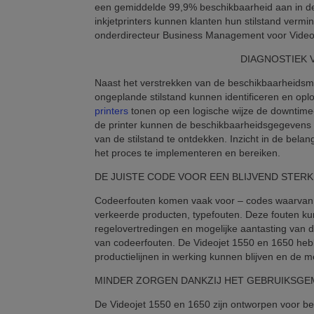
een gemiddelde 99,9% beschikbaarheid aan in d
inkjetprinters kunnen klanten hun stilstand verm
onderdirecteur Business Management voor Videoj
DIAGNOSTIEK
Naast het verstrekken van de beschikbaarheidsm
ongeplande stilstand kunnen identificeren en op
printers
tonen op een logische wijze de downtime-i
de printer kunnen de beschikbaarheidsgegevens
van de stilstand te ontdekken. Inzicht in de belan
het proces te implementeren en bereiken.
DE JUISTE CODE VOOR EEN BLIJVEND STER
Codeerfouten komen vaak voor – codes waarvan ee
verkeerde producten, typefouten. Deze fouten kun
regelovertredingen en mogelijke aantasting van d
van codeerfouten. De Videojet 1550 en 1650 heb
productielijnen in werking kunnen blijven en de me
MINDER ZORGEN DANKZIJ HET GEBRUIKSGE
De Videojet 1550 en 1650 zijn ontworpen voor bep