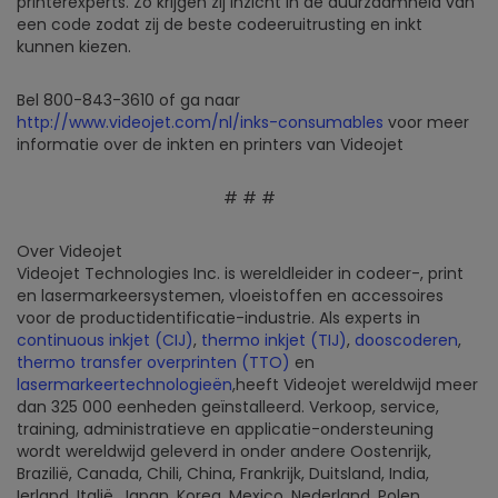
printerexperts. Zo krijgen zij inzicht in de duurzaamheid van
een code zodat zij de beste codeeruitrusting en inkt
kunnen kiezen.
Bel 800-843-3610 of ga naar
http://www.videojet.com/nl/inks-consumables
voor meer
informatie over de inkten en printers van Videojet
# # #
Over Videojet
Videojet Technologies Inc. is wereldleider in codeer-, print
en lasermarkeersystemen, vloeistoffen en accessoires
voor de productidentificatie-industrie. Als experts in
continuous inkjet (CIJ)
,
thermo inkjet (TIJ)
,
dooscoderen
,
thermo transfer overprinten (TTO)
en
lasermarkeertechnologieën
,heeft Videojet wereldwijd meer
dan 325 000 eenheden geïnstalleerd. Verkoop, service,
training, administratieve en applicatie-ondersteuning
wordt wereldwijd geleverd in onder andere Oostenrijk,
Brazilië, Canada, Chili, China, Frankrijk, Duitsland, India,
Ierland, Italië, Japan, Korea, Mexico, Nederland, Polen,