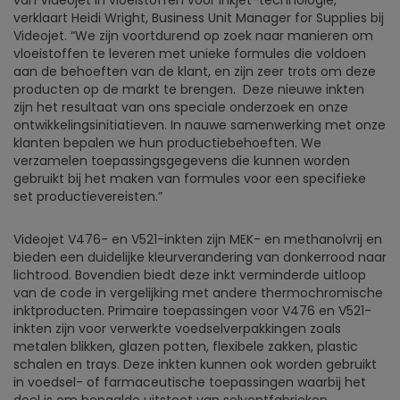
van Videojet in vloeistoffen voor inkjet-technologie,”
verklaart Heidi Wright, Business Unit Manager for Supplies bij
Videojet. “We zijn voortdurend op zoek naar manieren om
vloeistoffen te leveren met unieke formules die voldoen
aan de behoeften van de klant, en zijn zeer trots om deze
producten op de markt te brengen. Deze nieuwe inkten
zijn het resultaat van ons speciale onderzoek en onze
ontwikkelingsinitiatieven. In nauwe samenwerking met onze
klanten bepalen we hun productiebehoeften. We
verzamelen toepassingsgegevens die kunnen worden
gebruikt bij het maken van formules voor een specifieke
set productievereisten.”
Videojet V476- en V521-inkten zijn MEK- en methanolvrij en
bieden een duidelijke kleurverandering van donkerrood naar
lichtrood. Bovendien biedt deze inkt verminderde uitloop
van de code in vergelijking met andere thermochromische
inktproducten. Primaire toepassingen voor V476 en V521-
inkten zijn voor verwerkte voedselverpakkingen zoals
metalen blikken, glazen potten, flexibele zakken, plastic
schalen en trays. Deze inkten kunnen ook worden gebruikt
in voedsel- of farmaceutische toepassingen waarbij het