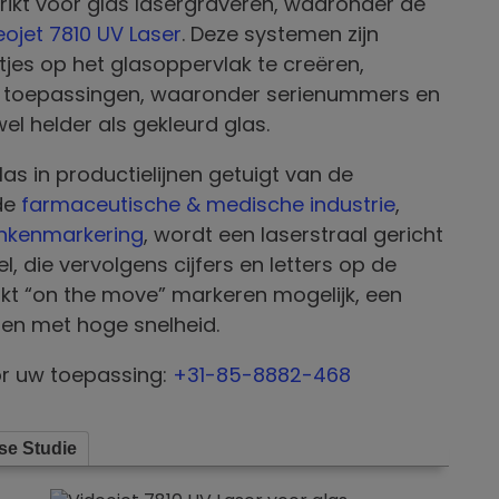
hrikt voor glas lasergraveren, waaronder de
eojet 7810 UV Laser
. Deze systemen zijn
es op het glasoppervlak te creëren,
n toepassingen, waaronder serienummers en
l helder als gekleurd glas.
as in productielijnen getuigt van de
 de
farmaceutische & medische industrie
,
nkenmarkering
, wordt een laserstraal gericht
l, die vervolgens cijfers en letters op de
akt “on the move” markeren mogelijk, een
nen met hoge snelheid.
r uw toepassing:
+31-85-8882-468
se Studie