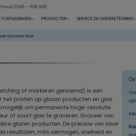
rhoud 0345 – 636 500
TOEPASSINGEN
PRODUCTEN
SERVICE EN ONDERSTEUNING
aser Graveren Glas
Di
 etching of markeren genoemd) is een
Vo
 het printen op glazen producten en glas.
op
 mogelijk om permanente hoge-resolutie
Ke
eur of soort glas te graveren. Graveer van
dere glazen producten. De precisie van laser
Kie
de resultaten, mits vermogen, snelheid en
sy