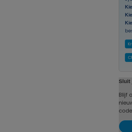
Kie
Kie
Kie
be
Kr
C
Sluit
Blijf
nieu
code