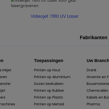
Videojet 7810 UV Laser
Fabrikanten
en
Toepassingen
Uw Branc
 Inkjet
Printen op Hout
Drank
eren
Printen op Aluminium
Groente en F
ansfer
Dozen bedrukken
Bouwmateria
jet
Printen op Rubber
Chemicaliën
ers
Printen op Plastic
Kabels en Bu
rmachines
Printen op Metaal
Pharma