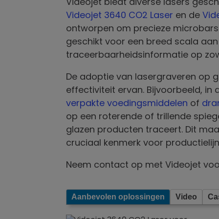
Videojet biedt diverse lasers gesc
Videojet 3640 CO2 Laser
en de
Vid
ontworpen om precieze microbarstj
geschikt voor een breed scala aa
traceerbaarheidsinformatie op zowe
De adoptie van lasergraveren op gl
effectiviteit ervan. Bijvoorbeeld, in
verpakte voedingsmiddelen
of
dra
op een roterende of trillende spiege
glazen producten traceert. Dit ma
cruciaal kenmerk voor productielij
Neem contact op met Videojet voo
Aanbevolen oplossingen
Video
Ca