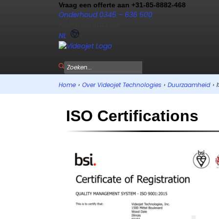
Vraag een offerte aan +31-85-8882-468
Onderhoud 0345 – 636 500
Neem contact op
NL
Home
›
Over Videojet Technologies
›
Duurzaamheid
›
ISO Certifications